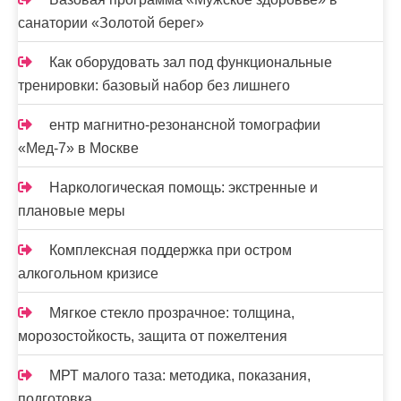
с
санатории «Золотой берег»
е
Как оборудовать зал под функциональные
й
тренировки: базовый набор без лишнего
ентр магнитно-резонансной томографии
«Мед-7» в Москве
Наркологическая помощь: экстренные и
плановые меры
Комплексная поддержка при остром
алкогольном кризисе
Мягкое стекло прозрачное: толщина,
морозостойкость, защита от пожелтения
МРТ малого таза: методика, показания,
подготовка