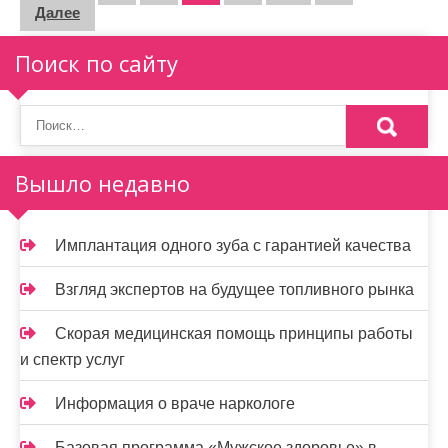
Далее
а
г
Поиск по сайту
и
н
а
Вышло недавно
ц
и
Имплантация одного зуба с гарантией качества
я
Взгляд экспертов на будущее топливного рынка
з
Скорая медицинская помощь принципы работы
а
и спектр услуг
п
Информация о враче наркологе
и
Базовая программа «Мужское здоровье» в