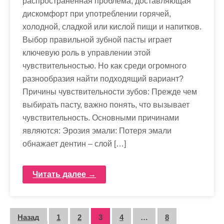
распространенная проблема, доставляющая
дискомфорт при употреблении горячей,
холодной, сладкой или кислой пищи и напитков.
Выбор правильной зубной пасты играет
ключевую роль в управлении этой
чувствительностью. Но как среди огромного
разнообразия найти подходящий вариант?
Причины чувствительности зубов: Прежде чем
выбирать пасту, важно понять, что вызывает
чувствительность. Основными причинами
являются: Эрозия эмали: Потеря эмали
обнажает дентин – слой […]
Читать далее →
П
Назад
1
2
3
4
…
8