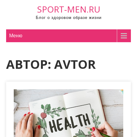
П
SPORT-MEN.RU
р
Блог о здоровом образе жизни
о
м
о
Меню
т
а
АВТОР:
AVTOR
т
ь
к
с
о
д
е
р
ж
и