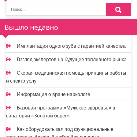
и
н
Вышло недавно
а
ц
Имплантация одного зуба с гарантией качества
и
Взгляд экспертов на будущее топливного рынка
я
Скорая медицинская помощь принципы работы
з
и спектр услуг
а
Информация о враче наркологе
п
и
Базовая программа «Мужское здоровье» в
санатории «Золотой берег»
с
Как оборудовать зал под функциональные
е