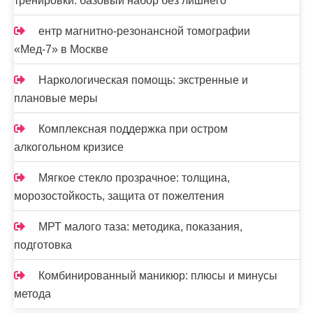
тренировки: базовый набор без лишнего
й
ентр магнитно-резонансной томографии
«Мед-7» в Москве
Наркологическая помощь: экстренные и
плановые меры
Комплексная поддержка при остром
алкогольном кризисе
Мягкое стекло прозрачное: толщина,
морозостойкость, защита от пожелтения
МРТ малого таза: методика, показания,
подготовка
Комбинированный маникюр: плюсы и минусы
метода