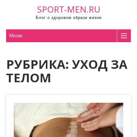
П
SPORT-MEN.RU
р
Блог о здоровом образе жизни
о
м
о
Меню
т
а
РУБРИКА:
УХОД ЗА
т
ь
ТЕЛОМ
к
с
о
д
е
р
ж
и