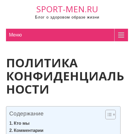
П
SPORT-MEN.RU
р
Блог о здоровом образе жизни
о
м
о
Меню
т
а
ПОЛИТИКА
т
ь
КОНФИДЕНЦИАЛЬ
к
с
НОСТИ
о
д
е
р
Содержание
ж
Кто мы
и
Комментарии