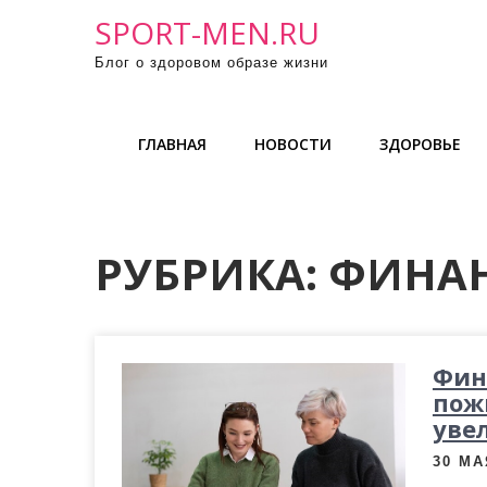
П
SPORT-MEN.RU
р
Блог о здоровом образе жизни
о
м
о
ГЛАВНАЯ
НОВОСТИ
ЗДОРОВЬЕ
т
а
т
ь
РУБРИКА:
ФИНА
к
с
о
д
Фин
е
пож
р
уве
ж
30 МА
и