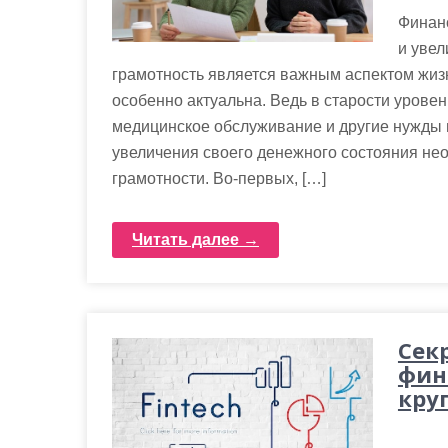
м
Финанс
о
и увел
м
грамотность является важным аспектом жиз
у
особенно актуальна. Ведь в старости урове
медицинское обслуживание и другие нужды м
увеличения своего денежного состояния н
грамотности. Во-первых, […]
Читать далее →
Сек
фин
кру