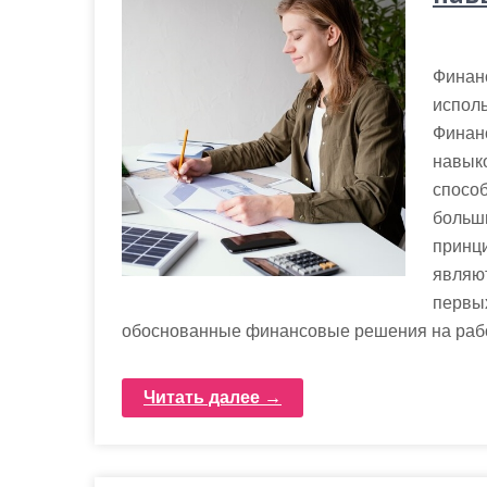
Финанс
исполь
Финан
навыко
способ
больш
принц
являю
первых
обоснованные финансовые решения на рабо
Читать далее →