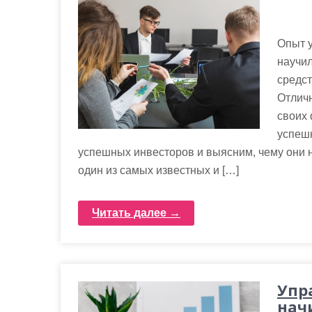
Опыт у
научи
средст
Отлич
своих
успеш
успешных инвесторов и выясним, чему они н
один из самых известных и […]
Читать далее →
Упр
нач