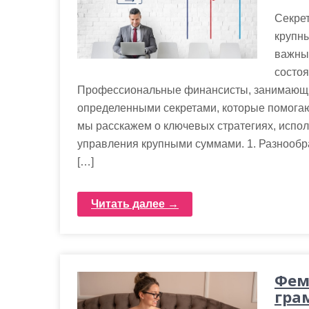
Секре
крупн
важный
состоя
Профессиональные финансисты, занимающи
определенными секретами, которые помогают
мы расскажем о ключевых стратегиях, исп
управления крупными суммами. 1. Разнооб
[…]
Читать далее →
Фем
гра