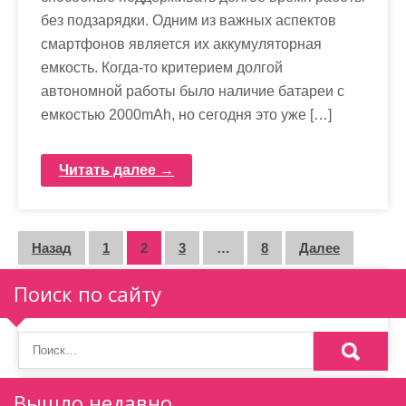
без подзарядки. Одним из важных аспектов
смартфонов является их аккумуляторная
емкость. Когда-то критерием долгой
автономной работы было наличие батареи с
емкостью 2000mAh, но сегодня это уже […]
Читать далее →
П
Назад
1
2
3
…
8
Далее
а
Поиск по сайту
г
и
н
Вышло недавно