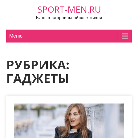
П
SPORT-MEN.RU
р
Блог о здоровом образе жизни
о
м
о
Меню
т
а
РУБРИКА:
т
ь
ГАДЖЕТЫ
к
с
о
д
е
р
ж
и