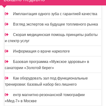
а
ц
Имплантация одного зуба с гарантией качества
и
Взгляд экспертов на будущее топливного рынка
я
Скорая медицинская помощь принципы работы
з
и спектр услуг
а
Информация о враче наркологе
п
и
Базовая программа «Мужское здоровье» в
санатории «Золотой берег»
с
Как оборудовать зал под функциональные
е
тренировки: базовый набор без лишнего
й
ентр магнитно-резонансной томографии
«Мед-7» в Москве