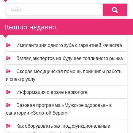
и
н
Вышло недавно
а
ц
Имплантация одного зуба с гарантией качества
и
Взгляд экспертов на будущее топливного рынка
я
Скорая медицинская помощь принципы работы
з
и спектр услуг
а
Информация о враче наркологе
п
и
Базовая программа «Мужское здоровье» в
санатории «Золотой берег»
с
Как оборудовать зал под функциональные
е