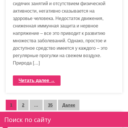
сидячих занятий и отсутствием физической
активности, негативно сказывается на
здоровье человека. Недостаток движения,
сниженная иммунная защита и нервное
напряжение – все это приводит к развитию
множества заболеваний. Однако, простое и
доступное средство имеется у каждого – это
регулярные прогулки на свежем воздухе.
Природа […]
Читать далее →
П
1
2
…
35
Далее
а
Поиск по сайту
г