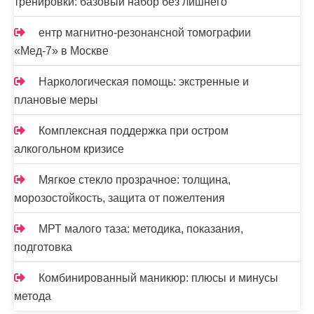
тренировки: базовый набор без лишнего
й
ентр магнитно-резонансной томографии
«Мед-7» в Москве
Наркологическая помощь: экстренные и
плановые меры
Комплексная поддержка при остром
алкогольном кризисе
Мягкое стекло прозрачное: толщина,
морозостойкость, защита от пожелтения
МРТ малого таза: методика, показания,
подготовка
Комбинированный маникюр: плюсы и минусы
метода