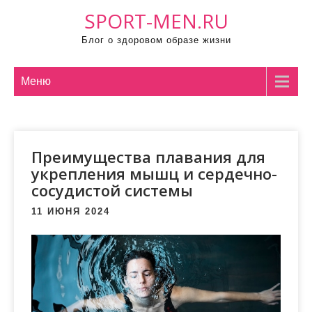
П
SPORT-MEN.RU
р
Блог о здоровом образе жизни
о
м
о
Меню
т
а
т
Преимущества плавания для
ь
укрепления мышц и сердечно-
к
сосудистой системы
с
о
11 ИЮНЯ 2024
д
е
р
ж
и