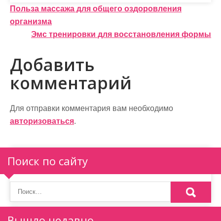
Н
Польза массажа для общего оздоровления
организма
а
Эмс тренировки для восстановления формы
в
Добавить
и
комментарий
г
а
Для отправки комментария вам необходимо
ц
авторизоваться
.
и
я
Поиск по сайту
п
о
з
Вышло недавно