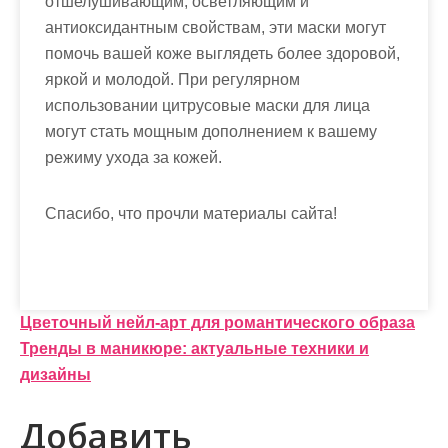
отшелушивающим, осветляющим и
антиоксидантным свойствам, эти маски могут
помочь вашей коже выглядеть более здоровой,
яркой и молодой. При регулярном
использовании цитрусовые маски для лица
могут стать мощным дополнением к вашему
режиму ухода за кожей.
Спасибо, что прочли материалы сайта!
Н
Цветочный нейл-арт для романтического образа
Тренды в маникюре: актуальные техники и
а
дизайны
в
Добавить
и