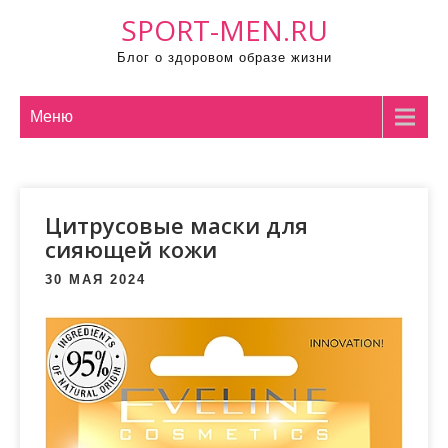
П
SPORT-MEN.RU
р
Блог о здоровом образе жизни
о
м
о
Меню
т
а
т
Цитрусовые маски для
ь
сияющей кожи
к
с
30 МАЯ 2024
о
д
е
р
ж
и