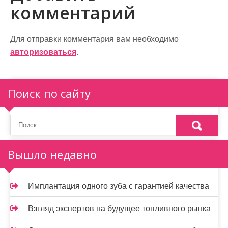
комментарий
г
а
Для отправки комментария вам необходимо
ц
авторизоваться
.
и
я
Поиск по сайту
п
о
з
Вышло недавно
а
п
Имплантация одного зуба с гарантией качества
и
Взгляд экспертов на будущее топливного рынка
с