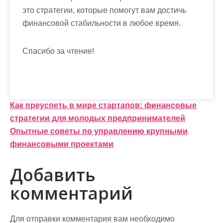
это стратегии, которые помогут вам достичь
финансовой стабильности в любое время.
Спасибо за чтение!
Н
Как преуспеть в мире стартапов: финансовые
стратегии для молодых предпринимателей
а
Опытные советы по управлению крупными
в
финансовыми проектами
и
Добавить
г
комментарий
а
ц
Для отправки комментария вам необходимо