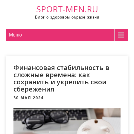
П
SPORT-MEN.RU
р
Блог о здоровом образе жизни
о
м
о
Меню
т
а
т
Финансовая стабильность в
ь
сложные времена: как
к
сохранить и укрепить свои
с
сбережения
о
д
30 МАЯ 2024
е
р
ж
и