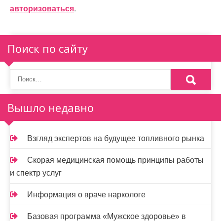
и
авторизоваться
.
я
п
Поиск по сайту
о
з
а
Вышло недавно
п
и
Взгляд экспертов на будущее топливного рынка
с
Скорая медицинская помощь принципы работы
я
и спектр услуг
м
Информация о враче наркологе
Базовая программа «Мужское здоровье» в