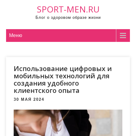
П
SPORT-MEN.RU
р
Блог о здоровом образе жизни
о
м
о
Меню
т
а
т
Использование цифровых и
ь
мобильных технологий для
к
создания удобного
с
клиентского опыта
о
д
30 МАЯ 2024
е
р
ж
и