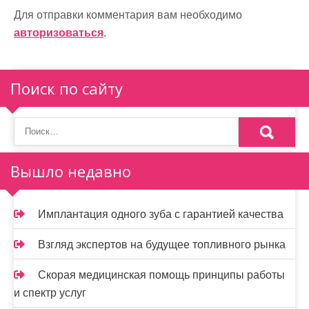
ц
Для отправки комментария вам необходимо
и
авторизоваться
.
я
п
Поиск по сайту
о
з
а
Вышло недавно
п
и
Имплантация одного зуба с гарантией качества
с
Взгляд экспертов на будущее топливного рынка
я
Скорая медицинская помощь принципы работы
м
и спектр услуг