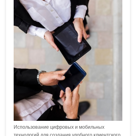
м
о
м
у
Использование цифровых и мобильных
технологий для создания удобного клиентского