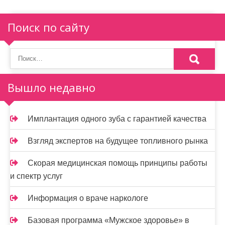
и
Поиск по сайту
я
п
о
Вышло недавно
з
а
Имплантация одного зуба с гарантией качества
п
и
Взгляд экспертов на будущее топливного рынка
с
Скорая медицинская помощь принципы работы
и спектр услуг
я
м
Информация о враче наркологе
Базовая программа «Мужское здоровье» в