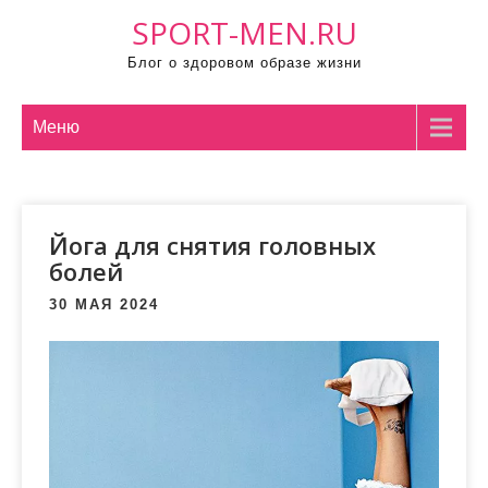
П
SPORT-MEN.RU
р
Блог о здоровом образе жизни
о
м
о
Меню
т
а
т
Йога для снятия головных
ь
болей
к
с
30 МАЯ 2024
о
д
е
р
ж
и