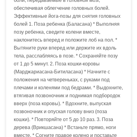
боли, передаваемые в головной мозг,
обеспечивая облегчение головных болей.
Эффективные йога-позы для снятия головных
болей 1. Поза ребенка (Баласана) * Выполняя
позу ребенка, сведите колени вместе,
наклонитесь вперед и положите лоб на пол. *
Вытяните руки вперед или держите их вдоль
тела, расслабляясь в позе. * Сохраняйте позу
от 1 до 5 минут. 2. Поза кошки-коровы
(Марджариасана-Битиласана) * Начните с
положения на четвереньках, с руками под
плечами и коленями под бедрами. * Выдохните,
втягивая позвоночник и поднимая подбородок
вверх (поза коровы). * Вдохните, выпуская
позвоночник и опуская голову вниз (поза
кошки). * Повторяйте от 5 до 10 раз. 3. Поза
дерева (Врикшасана) * Встаньте прямо, ноги
вместе. * Согните правое колено и поставьте