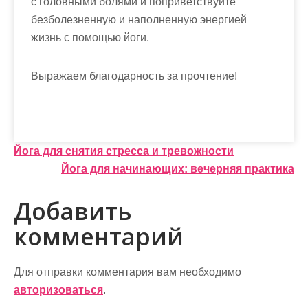
с головными болями и поприветствуйте
безболезненную и наполненную энергией
жизнь с помощью йоги.
Выражаем благодарность за прочтение!
Н
Йога для снятия стресса и тревожности
Йога для начинающих: вечерняя практика
а
в
Добавить
и
комментарий
г
а
Для отправки комментария вам необходимо
авторизоваться
.
ц