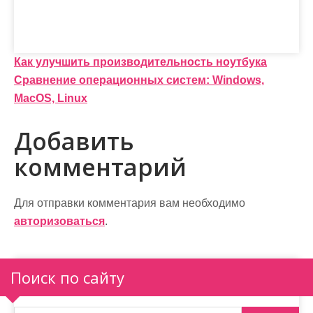
Н
Как улучшить производительность ноутбука
Сравнение операционных систем: Windows,
а
MacOS, Linux
в
Добавить
и
комментарий
г
а
Для отправки комментария вам необходимо
ц
авторизоваться
.
и
я
Поиск по сайту
п