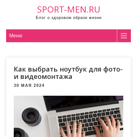
П
SPORT-MEN.RU
р
Блог о здоровом образе жизни
о
м
о
Меню
т
а
т
Как выбрать ноутбук для фото-
ь
и видеомонтажа
к
с
30 МАЯ 2024
о
д
е
р
ж
и