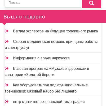
о
з
Вышло недавно
а
п
Взгляд экспертов на будущее топливного рынка
и
Скорая медицинская помощь принципы работы
с
и спектр услуг
я
Информация о враче наркологе
м
Базовая программа «Мужское здоровье» в
санатории «Золотой берег»
Как оборудовать зал под функциональные
тренировки: базовый набор без лишнего
ентр магнитно-резонансной томографии