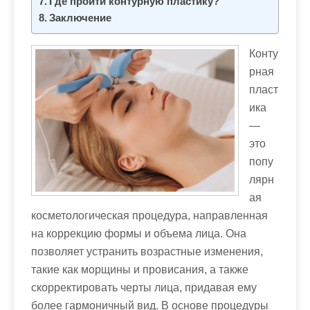
Где пройти контурную пластику?
Заключение
Конту
рная
пласт
ика
—
это
попу
лярн
ая
косметологическая процедура, направленная
на коррекцию формы и объема лица. Она
позволяет устранить возрастные изменения,
такие как морщины и провисания, а также
скорректировать черты лица, придавая ему
более гармоничный вид. В основе процедуры