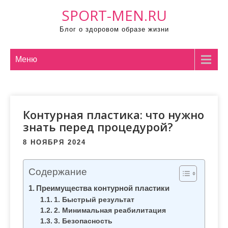
П
SPORT-MEN.RU
р
Блог о здоровом образе жизни
о
м
о
Меню
т
а
т
Контурная пластика: что нужно
ь
знать перед процедурой?
к
с
8 НОЯБРЯ 2024
о
д
Содержание
е
Преимущества контурной пластики
р
1. Быстрый результат
ж
2. Минимальная реабилитация
и
3. Безопасность