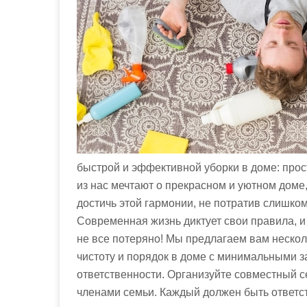
м
о
м
у
быстрой и эффективной уборки в доме: про
из нас мечтают о прекрасном и уютном доме, 
достичь этой гармонии, не потратив слишко
Современная жизнь диктует свои правила, и
не все потеряно! Мы предлагаем вам неско
чистоту и порядок в доме с минимальными з
ответственности. Организуйте совместный 
членами семьи. Каждый должен быть ответст