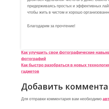
придерживаясь простых и эффективных лай
чтобы жить в чистом и хорошо организованн
Благодарим за прочтение!
Н
Как улучшить свои фотографические навыки
фотографий
а
Как быстро разобраться в новых технологи
в
гаджетов
и
Добавить коммент
г
а
Для отправки комментария вам необходимо
ав
ц