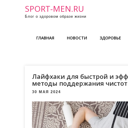
П
SPORT-MEN.RU
р
Блог о здоровом образе жизни
о
м
о
ГЛАВНАЯ
НОВОСТИ
ЗДОРОВЬЕ
т
а
т
ь
к
Лайфхаки для быстрой и эфф
с
методы поддержания чистот
о
30 МАЯ 2024
д
е
р
ж
и