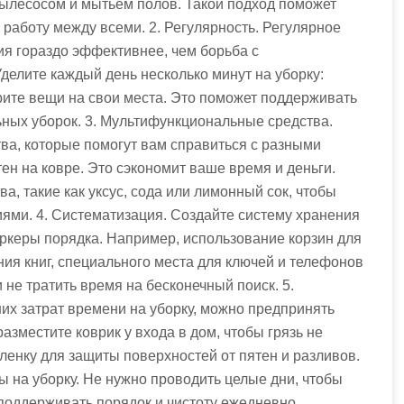
 пылесосом и мытьем полов. Такой подход поможет
 работу между всеми. 2. Регулярность. Регулярное
ия гораздо эффективнее, чем борьба с
делите каждый день несколько минут на уборку:
рите вещи на свои места. Это поможет поддерживать
льных уборок. 3. Мультифункциональные средства.
а, которые помогут вам справиться с разными
тен на ковре. Это сэкономит ваше время и деньги.
, такие как уксус, сода или лимонный сок, чтобы
ями. 4. Систематизация. Создайте систему хранения
ркеры порядка. Например, использование корзин для
ния книг, специального места для ключей и телефонов
не тратить время на бесконечный поиск. 5.
х затрат времени на уборку, можно предпринять
зместите коврик у входа в дом, чтобы грязь не
ленку для защиты поверхностей от пятен и разливов.
ы на уборку. Не нужно проводить целые дни, чтобы
поддерживать порядок и чистоту ежедневно,