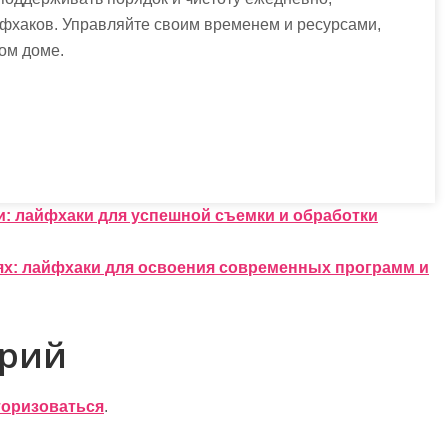
фхаков. Управляйте своим временем и ресурсами,
ом доме.
: лайфхаки для успешной съемки и обработки
ях: лайфхаки для освоения современных программ и
арий
торизоваться
.