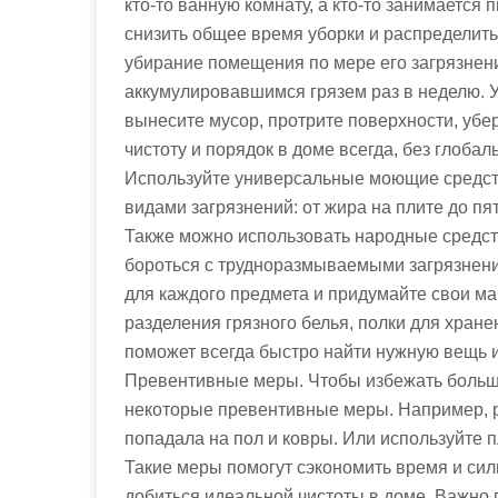
кто-то ванную комнату, а кто-то занимается
снизить общее время уборки и распределить
убирание помещения по мере его загрязнен
аккумулировавшимся грязем раз в неделю. У
вынесите мусор, протрите поверхности, убе
чистоту и порядок в доме всегда, без глоба
Используйте универсальные моющие средств
видами загрязнений: от жира на плите до пя
Также можно использовать народные средства
бороться с трудноразмываемыми загрязнени
для каждого предмета и придумайте свои ма
разделения грязного белья, полки для хране
поможет всегда быстро найти нужную вещь и 
Превентивные меры. Чтобы избежать больши
некоторые превентивные меры. Например, ра
попадала на пол и ковры. Или используйте п
Такие меры помогут сэкономить время и сил
добиться идеальной чистоты в доме. Важно 