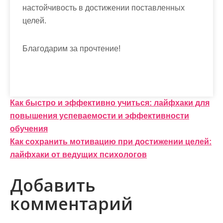
настойчивость в достижении поставленных
целей.
Благодарим за прочтение!
Н
Как быстро и эффективно учиться: лайфхаки для
повышения успеваемости и эффективности
а
обучения
в
Как сохранить мотивацию при достижении целей:
и
лайфхаки от ведущих психологов
г
Добавить
а
комментарий
ц