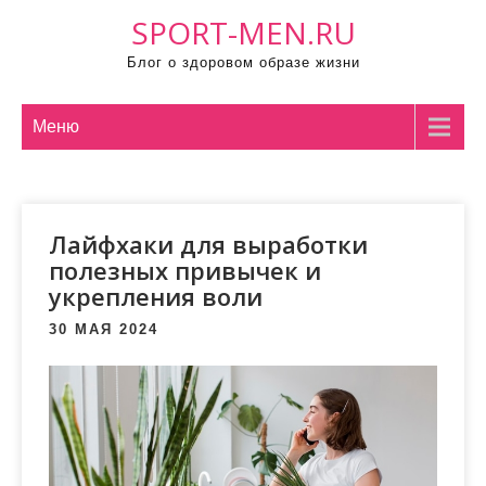
П
SPORT-MEN.RU
р
Блог о здоровом образе жизни
о
м
о
Меню
т
а
т
Лайфхаки для выработки
ь
полезных привычек и
к
укрепления воли
с
о
30 МАЯ 2024
д
е
р
ж
и