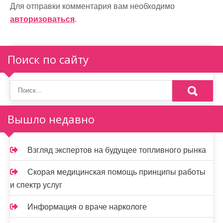
и
Для отправки комментария вам необходимо
авторизоваться
.
я
п
Поиск по сайту
о
з
а
п
Вышло недавно
и
Взгляд экспертов на будущее топливного рынка
с
я
Скорая медицинская помощь принципы работы
и спектр услуг
м
Информация о враче наркологе