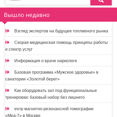
з
а
Вышло недавно
п
и
Взгляд экспертов на будущее топливного рынка
с
Скорая медицинская помощь принципы работы
я
и спектр услуг
м
Информация о враче наркологе
Базовая программа «Мужское здоровье» в
санатории «Золотой берег»
Как оборудовать зал под функциональные
тренировки: базовый набор без лишнего
ентр магнитно-резонансной томографии
«Мед-7» в Москве