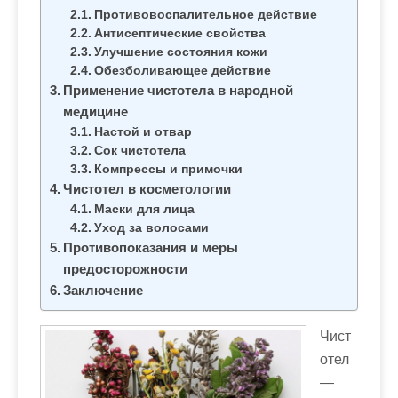
м
Противовоспалительное действие
о
Антисептические свойства
м
Улучшение состояния кожи
Обезболивающее действие
у
Применение чистотела в народной
медицине
Настой и отвар
Сок чистотела
Компрессы и примочки
Чистотел в косметологии
Маски для лица
Уход за волосами
Противопоказания и меры
предосторожности
Заключение
Чист
отел
—