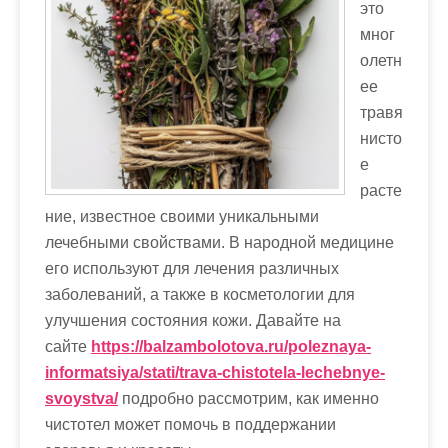
это
мног
олетн
ее
травя
нисто
е
расте
ние, известное своими уникальными
лечебными свойствами. В народной медицине
его используют для лечения различных
заболеваний, а также в косметологии для
улучшения состояния кожи. Давайте на
сайте
https://balzambolotova.ru/poleznaya-
informatsiya/stati/trava-chistotela-lechebnye-
svoystva/
подробно рассмотрим, как именно
чистотел может помочь в поддержании