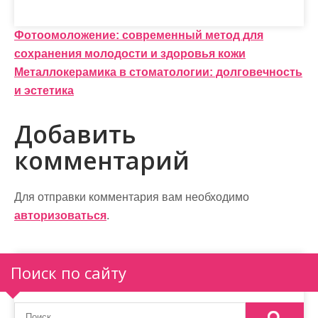
Н
Фотоомоложение: современный метод для
сохранения молодости и здоровья кожи
а
Металлокерамика в стоматологии: долговечность
в
и эстетика
и
Добавить
г
комментарий
а
ц
Для отправки комментария вам необходимо
и
авторизоваться
.
я
п
Поиск по сайту
о