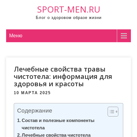
П
SPORT-MEN.RU
р
Блог о здоровом образе жизни
о
м
о
Меню
т
а
т
Лечебные свойства травы
ь
чистотела: информация для
к
здоровья и красоты
с
о
10 МАРТА 2025
д
е
Содержание
р
Состав и полезные компоненты
ж
чистотела
и
Лечебные свойства чистотела