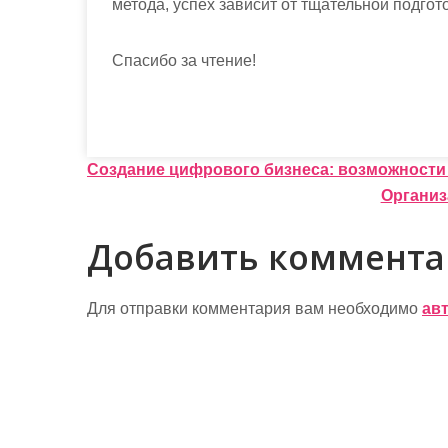
метода, успех зависит от тщательной подго
Спасибо за чтение!
Н
Создание цифрового бизнеса: возможности
Организ
а
в
Добавить коммент
и
г
Для отправки комментария вам необходимо
ав
а
ц
и