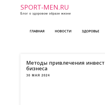
П
SPORT-MEN.RU
р
Блог о здоровом образе жизни
о
м
о
ГЛАВНАЯ
НОВОСТИ
ЗДОРОВЬЕ
т
а
т
ь
к
Методы привлечения инвест
с
бизнеса
о
30 МАЯ 2024
д
е
р
ж
и