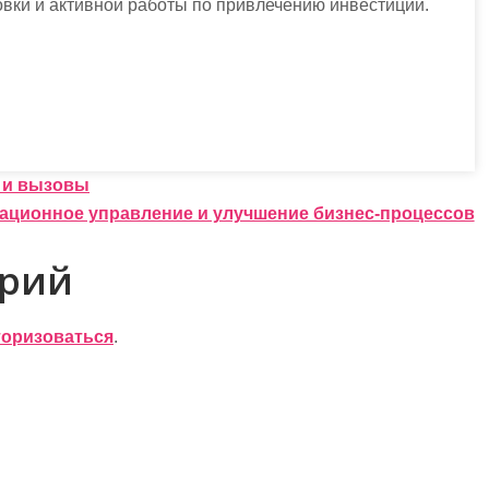
товки и активной работы по привлечению инвестиций.
 и вызовы
ационное управление и улучшение бизнес-процессов
арий
торизоваться
.