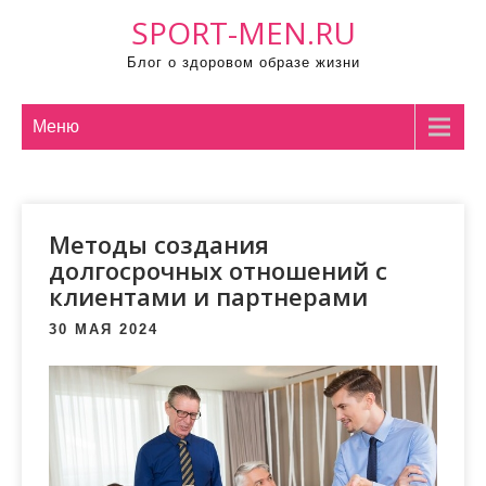
П
SPORT-MEN.RU
р
Блог о здоровом образе жизни
о
м
о
Меню
т
а
т
Методы создания
ь
долгосрочных отношений с
к
клиентами и партнерами
с
о
30 МАЯ 2024
д
е
р
ж
и