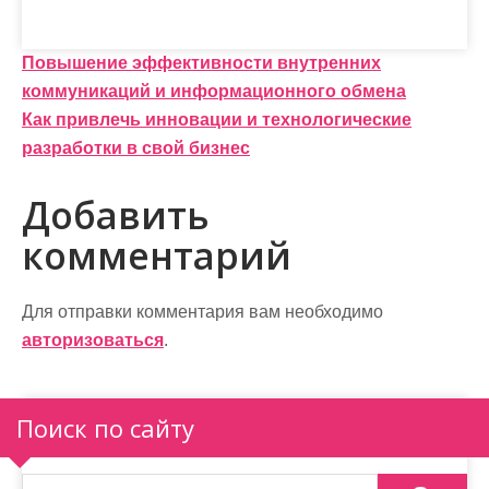
Н
Повышение эффективности внутренних
коммуникаций и информационного обмена
а
Как привлечь инновации и технологические
в
разработки в свой бизнес
и
Добавить
г
комментарий
а
ц
Для отправки комментария вам необходимо
и
авторизоваться
.
я
п
Поиск по сайту
о