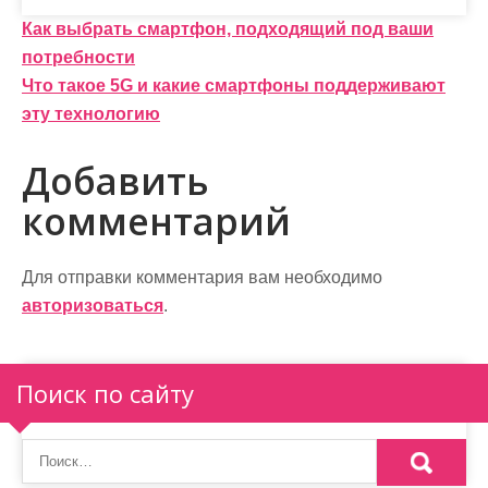
Н
Как выбрать смартфон, подходящий под ваши
потребности
а
Что такое 5G и какие смартфоны поддерживают
в
эту технологию
и
Добавить
г
комментарий
а
ц
Для отправки комментария вам необходимо
и
авторизоваться
.
я
п
Поиск по сайту
о
з