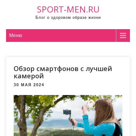
П
SPORT-MEN.RU
р
Блог о здоровом образе жизни
о
м
о
Меню
т
а
т
Обзор смартфонов с лучшей
ь
камерой
к
с
30 МАЯ 2024
о
д
е
р
ж
и