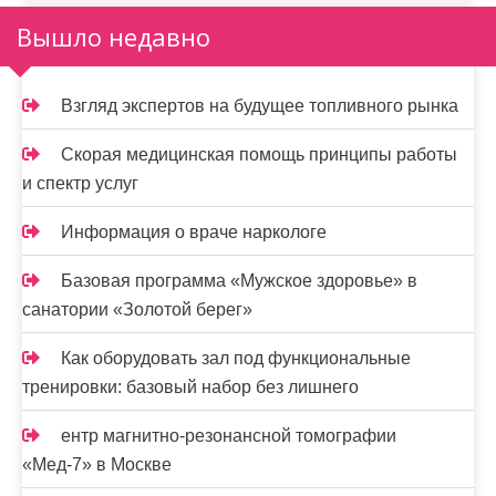
а
Вышло недавно
п
и
Взгляд экспертов на будущее топливного рынка
с
Скорая медицинская помощь принципы работы
я
и спектр услуг
м
Информация о враче наркологе
Базовая программа «Мужское здоровье» в
санатории «Золотой берег»
Как оборудовать зал под функциональные
тренировки: базовый набор без лишнего
ентр магнитно-резонансной томографии
«Мед-7» в Москве