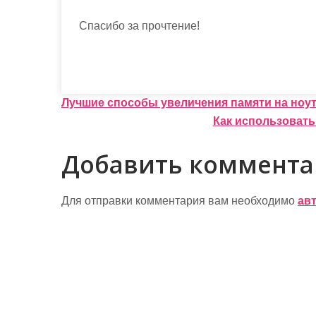
Спасибо за прочтение!
Н
Лучшие способы увеличения памяти на ноу
Как использовать
а
в
Добавить коммент
и
г
Для отправки комментария вам необходимо
ав
а
ц
и
я