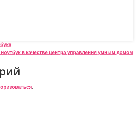
тбуке
 ноутбук в качестве центра управления умным домом
арий
торизоваться
.