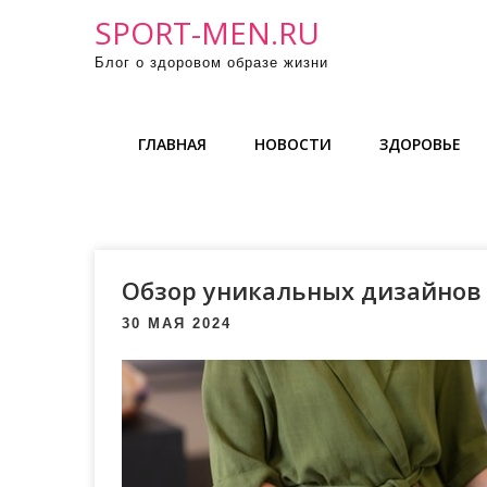
П
SPORT-MEN.RU
р
Блог о здоровом образе жизни
о
м
о
ГЛАВНАЯ
НОВОСТИ
ЗДОРОВЬЕ
т
а
т
ь
к
Обзор уникальных дизайнов
с
о
30 МАЯ 2024
д
е
р
ж
и