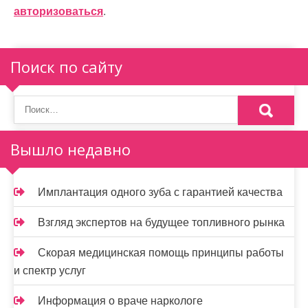
и
авторизоваться
.
я
п
Поиск по сайту
о
з
а
Вышло недавно
п
и
Имплантация одного зуба с гарантией качества
с
Взгляд экспертов на будущее топливного рынка
я
Скорая медицинская помощь принципы работы
м
и спектр услуг
Информация о враче наркологе