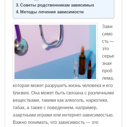
м
Советы родственникам зависимых
о
Методы лечения зависимости
м
у
Зави
симо
сть ―
это
серье
зная
проб
лема,
которая может разрушить жизнь человека и его
близких. Она может быть связана с различными
веществами, такими как алкоголь, наркотики,
табак, а также с поведением, например,
азартными играми или интернет-зависимостью.
Важно понимать, что зависимость ― это