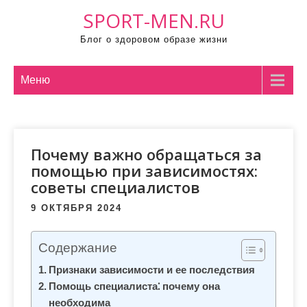
П
SPORT-MEN.RU
р
Блог о здоровом образе жизни
о
м
о
Меню
т
а
т
Почему важно обращаться за
ь
помощью при зависимостях:
к
советы специалистов
с
о
9 ОКТЯБРЯ 2024
д
е
Содержание
р
Признаки зависимости и ее последствия
ж
Помощь специалиста⁚ почему она
и
необходима