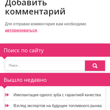
Добавить
г
комментарий
а
ц
Для отправки комментария вам необходимо
и
авторизоваться
.
я
п
Поиск по сайту
о
з
а
Вышло недавно
п
и
Имплантация одного зуба с гарантией качества
с
Взгляд экспертов на будущее топливного рынка