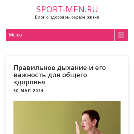
П
SPORT-MEN.RU
р
Блог о здоровом образе жизни
о
м
о
Меню
т
а
т
Правильное дыхание и его
ь
важность для общего
к
здоровья
с
о
30 МАЯ 2024
д
е
р
ж
и