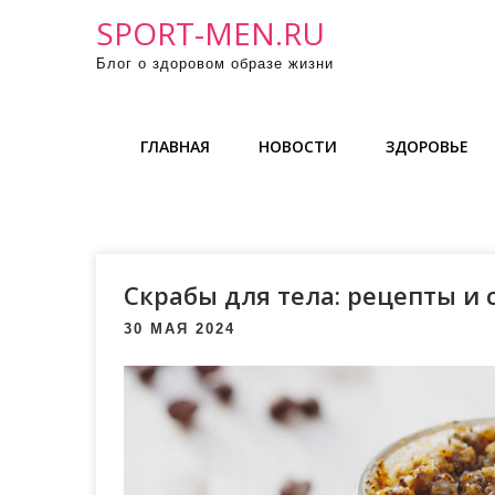
П
SPORT-MEN.RU
р
Блог о здоровом образе жизни
о
м
о
ГЛАВНАЯ
НОВОСТИ
ЗДОРОВЬЕ
т
а
т
ь
к
Скрабы для тела: рецепты и
с
о
30 МАЯ 2024
д
е
р
ж
и