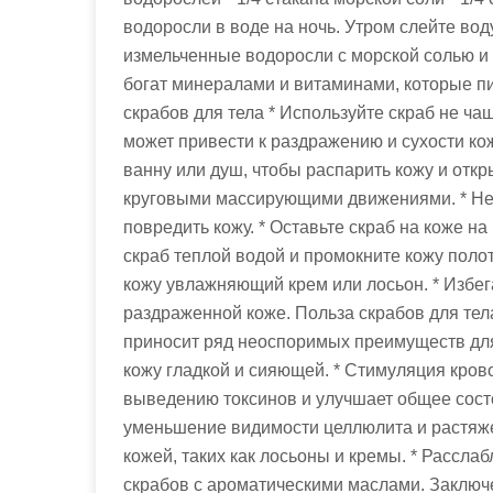
водоросли в воде на ночь. Утром слейте во
измельченные водоросли с морской солью и
богат минералами и витаминами, которые п
скрабов для тела * Используйте скраб не ча
может привести к раздражению и сухости ко
ванну или душ, чтобы распарить кожу и откр
круговыми массирующими движениями. * Не 
повредить кожу. * Оставьте скраб на коже на
скраб теплой водой и промокните кожу поло
кожу увлажняющий крем или лосьон. * Избе
раздраженной коже. Польза скрабов для тел
приносит ряд неоспоримых преимуществ для 
кожу гладкой и сияющей. * Стимуляция кров
выведению токсинов и улучшает общее сост
уменьшение видимости целлюлита и растяже
кожей, таких как лосьоны и кремы. * Рассла
скрабов с ароматическими маслами. Заклю