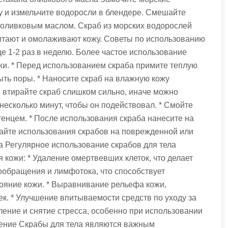
ду и измельчите водоросли в блендере. Смешайте
 оливковым маслом. Скраб из морских водорослей
итают и омолаживают кожу. Советы по использованию
ще 1-2 раз в неделю. Более частое использование
жи. * Перед использованием скраба примите теплую
ыть поры. * Наносите скраб на влажную кожу
втирайте скраб слишком сильно, иначе можно
 несколько минут, чтобы он подействовал. * Смойте
тенцем. * После использования скраба нанесите на
гайте использования скрабов на поврежденной или
а Регулярное использование скрабов для тела
кожи: * Удаление омертвевших клеток, что делает
ообращения и лимфотока, что способствует
ояние кожи. * Выравнивание рельефа кожи,
к. * Улучшение впитываемости средств по уходу за
бление и снятие стресса, особенно при использовании
чение Скрабы для тела являются важным