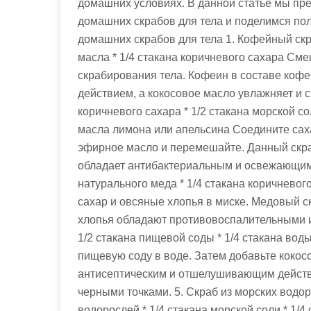
домашних условиях. В данной статье мы пр
домашних скрабов для тела и поделимся по
домашних скрабов для тела 1. Кофейный скра
масла * 1/4 стакана коричневого сахара Сме
скрабирования тела. Кофеин в составе коф
действием, а кокосовое масло увлажняет и см
коричневого сахара * 1/2 стакана морской со
масла лимона или апельсина Соедините саха
эфирное масло и перемешайте. Данный скра
обладает антибактериальным и освежающим д
натурального меда * 1/4 стакана коричневог
сахар и овсяные хлопья в миске. Медовый ск
хлопья обладают противовоспалительными и
1/2 стакана пищевой соды * 1/4 стакана вод
пищевую соду в воде. Затем добавьте коко
антисептическим и отшелушивающим действи
черными точками. 5. Скраб из морских водор
водорослей * 1/4 стакана морской соли * 1/