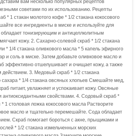
едставим вам несколько популярных рецептов
лезными советами по их использованию. Рецепты
б * 1 стакан молотого кофе * 1/2 стакана кокосового
шайте все ингредиенты в миске и используйте для
е обладает тонизирующим и антицеллюлитным
ягчает кожу. 2. Сахарно-солевой скраб * 1/2 стакана
ли * 1/4 стакана оливкового масла * 5 капель эфирного
р и соль в миске. Затем добавьте оливковое масло и
б эффективно отшелушивает и очищает кожу, а также
ействием. 3. Медовый скраб * 1/2 стакана
о сахара * 1/4 стакана овсяных хлопьев Смешайте мед,
раб питает, увлажняет и успокаивает кожу. Овсяные
 антиоксидантными свойствами. 4. Содовый скраб *
ы * 1 столовая ложка кокосового масла Растворите
совое масло и тщательно перемешайте. Сода обладает
ем. Скраб помогает бороться с акне, прыщиками и
ослей * 1/2 стакана измельченных морских
4 стакана оливкового масла Замочите морские