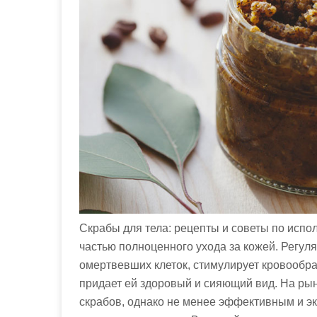
м
о
м
у
Скрабы для тела: рецепты и советы по исп
частью полноценного ухода за кожей. Регул
омертвевших клеток, стимулирует кровообр
придает ей здоровый и сияющий вид. На ры
скрабов, однако не менее эффективным и э