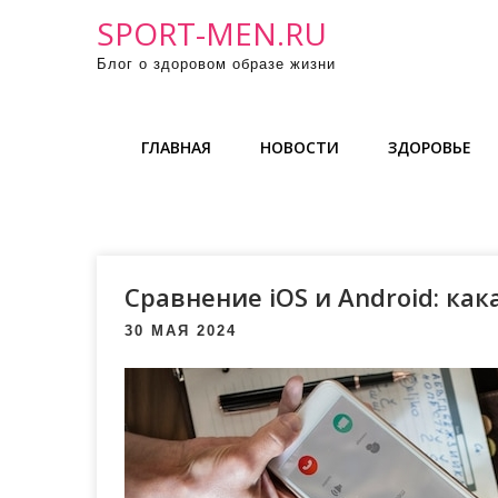
П
SPORT-MEN.RU
р
Блог о здоровом образе жизни
о
м
о
ГЛАВНАЯ
НОВОСТИ
ЗДОРОВЬЕ
т
а
т
ь
к
Сравнение iOS и Android: ка
с
о
30 МАЯ 2024
д
е
р
ж
и