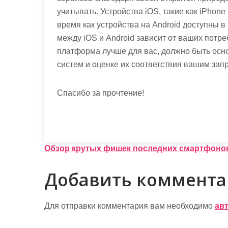
учитывать. Устройства iOS, такие как iPhone
время как устройства на Android доступны в
между iOS и Android зависит от ваших потр
платформа лучше для вас, должно быть осн
систем и оценке их соответствия вашим зап
Спасибо за прочтение!
Н
Обзор крутых фишек последних смартфоно
а
Добавить коммент
в
и
Для отправки комментария вам необходимо
ав
г