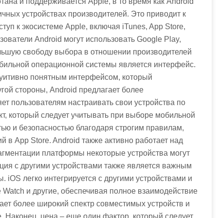
тана и поддерживается Apple, в то время как Android
ичных устройствах производителей. Это приводит к
туп к экосистеме Apple, включая iTunes, App Store,
ьзователи Android могут использовать Google Play,
большую свободу выбора в отношении производителей
бильной операционной системы является интерфейс.
туитивно понятным интерфейсом, который
гой стороны, Android предлагает более
ет пользователям настраивать свои устройства по
ект, который следует учитывать при выборе мобильной
тью и безопасностью благодаря строгим правилам,
 в App Store. Android также активно работает над
рагментации платформы некоторые устройства могут
ация с другими устройствами также является важным
 iOS легко интегрируется с другими устройствами и
le Watch и другие, обеспечивая полное взаимодействие
ает более широкий спектр совместимых устройств и
. Наконец, цена – еще один фактор, который следует