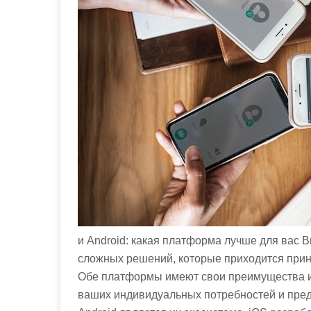
м
о
м
у
и Android: какая платформа лучше для вас В
сложных решений, которые приходится при
Обе платформы имеют свои преимущества и н
ваших индивидуальных потребностей и пред