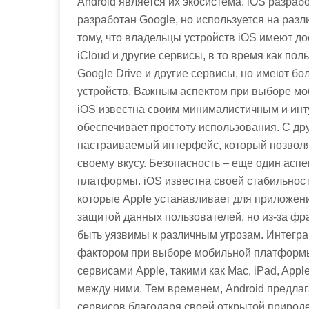
Android является их экосистема. iOS разрабо
разработан Google, но используется на разл
тому, что владельцы устройств iOS имеют дос
iCloud и другие сервисы, в то время как пол
Google Drive и другие сервисы, но имеют 
устройств. Важным аспектом при выборе мо
iOS известна своим минималистичным и ин
обеспечивает простоту использования. С дру
настраиваемый интерфейс, который позволя
своему вкусу. Безопасность – еще один асп
платформы. iOS известна своей стабильнос
которые Apple устанавливает для приложений
защитой данных пользователей, но из-за ф
быть уязвимы к различным угрозам. Интегр
фактором при выборе мобильной платформы.
сервисами Apple, такими как Mac, iPad, App
между ними. Тем временем, Android предлаг
сервисов благодаря своей открытой природе