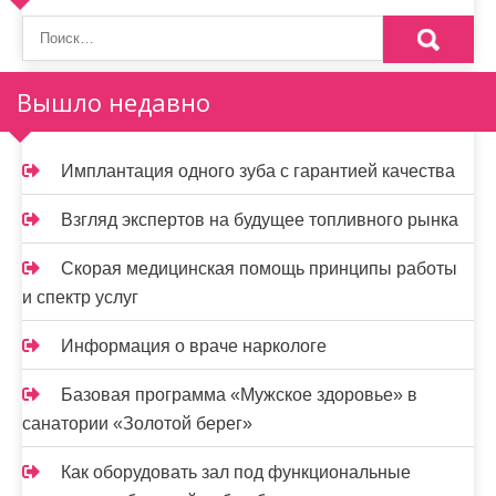
о
з
а
Вышло недавно
п
и
Имплантация одного зуба с гарантией качества
с
Взгляд экспертов на будущее топливного рынка
я
Скорая медицинская помощь принципы работы
м
и спектр услуг
Информация о враче наркологе
Базовая программа «Мужское здоровье» в
санатории «Золотой берег»
Как оборудовать зал под функциональные