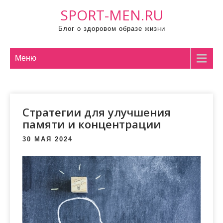
П
SPORT-MEN.RU
р
Блог о здоровом образе жизни
о
м
о
Меню
т
а
т
Стратегии для улучшения
ь
памяти и концентрации
к
с
30 МАЯ 2024
о
д
е
р
ж
и