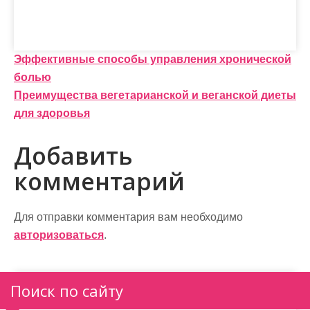
Н
Эффективные способы управления хронической
болью
а
Преимущества вегетарианской и веганской диеты
в
для здоровья
и
Добавить
г
комментарий
а
ц
Для отправки комментария вам необходимо
и
авторизоваться
.
я
п
Поиск по сайту