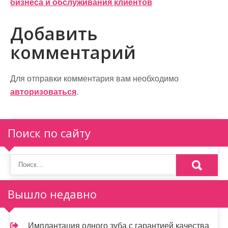
в
бизнеса и обслуживания клиентов
и
Добавить
г
комментарий
а
ц
Для отправки комментария вам необходимо
и
авторизоваться
.
я
п
Поиск по сайту
о
з
а
Вышло недавно
п
Имплантация одного зуба с гарантией качества