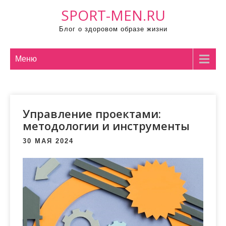
П
SPORT-MEN.RU
р
Блог о здоровом образе жизни
о
м
о
Меню
т
а
т
Управление проектами:
ь
методологии и инструменты
к
с
30 МАЯ 2024
о
д
е
р
ж
и