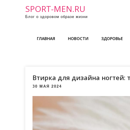
П
SPORT-MEN.RU
р
Блог о здоровом образе жизни
о
м
о
ГЛАВНАЯ
НОВОСТИ
ЗДОРОВЬЕ
т
а
т
ь
к
Втирка для дизайна ногтей: 
с
о
30 МАЯ 2024
д
е
р
ж
и