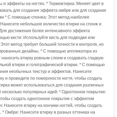
ы и эффекты на ногтях. * Термовтирка: Меняет цвет в
зовать для создания эффекта омбре или для создания
ки * С помощью спонжа: Этот метод наиболее
 Нанесите небольшое количество втирки на спонж и
. Для достижения более интенсивного эффекта
ощью кисти: Используйте кисть для подводки или
 Этот метод требует большей точности и контроля, но
зированные дизайны. * С помощью аппликатора из
т наносить втирку ровным слоем и создавать гладкую
альной втирки и голографической втирки. * С помощью
дания необычных текстур и эффектов. Нанесите
у и проведите по поверхности ногтя, чтобы создать
тирка может использоваться для создания различных
т несколько популярных идей: * Однотонное покрытие:
 чтобы создать однотонное покрытие с эффектом
ч: Нанесите втирку на кончики ногтей, чтобы создать
* Омбре: Нанесите втирку в разных оттенках на