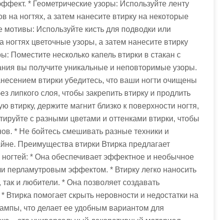
эффект. * Геометрические узоры: Используйте ленту
ов на ногтях, а затем нанесите втирку на некоторые
ые мотивы: Используйте кисть для подводки или
а ногтях цветочные узоры, а затем нанесите втирку
ы: Поместите несколько капель втирки в стакан с
хания вы получите уникальные и неповторимые узоры.
несением втирки убедитесь, что ваши ногти очищены
ез липкого слоя, чтобы закрепить втирку и продлить
ую втирку, держите магнит близко к поверхности ногтя,
тируйте с разными цветами и оттенками втирки, чтобы
ов. * Не бойтесь смешивать разные техники и
айне. Преимущества втирки Втирка предлагает
ногтей: * Она обеспечивает эффектное и необычное
и перламутровым эффектом. * Втирку легко наносить
 так и любители. * Она позволяет создавать
* Втирка помогает скрыть неровности и недостатки на
лампы, что делает ее удобным вариантом для