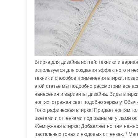
Втирка для дизайна ногтей: техники и вариа
используется для создания эффектного и не
техник и способов применения втирки, поз
этой статье мы подробно рассмотрим все асп
нанесения и варианты дизайна. Виды втирки
ногтях, отражая свет подобно зеркалу. Обыч
Голографическая втирка: Придает ногтям г
цветами и оттенками под разными углами ос
Жемчужная втирка: Добавляет ногтям нежно
пастельных тонах и нюдовых оттенках. * Ма