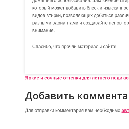
домашнего использования. Заключение Втир
который может добавить блеск и изысканнос
видов втирки, позволяющих добиться разли
разными вариантами и создавайте неповтор
внимание.
Спасибо, что прочли материалы сайта!
Н
Яркие и сочные оттенки для летнего педик
а
Добавить коммент
в
и
Для отправки комментария вам необходимо
ав
г