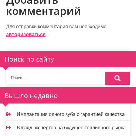
г
комментарий
а
ц
Для отправки комментария вам необходимо
и
авторизоваться
.
я
п
Поиск по сайту
о
з
а
Вышло недавно
п
и
Имплантация одного зуба с гарантией качества
с
Взгляд экспертов на будущее топливного рынка