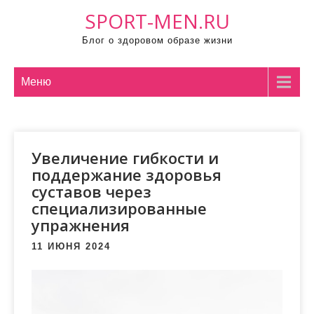
П
SPORT-MEN.RU
р
Блог о здоровом образе жизни
о
м
о
Меню
т
а
т
Увеличение гибкости и
ь
поддержание здоровья
к
суставов через
с
специализированные
о
упражнения
д
е
11 ИЮНЯ 2024
р
ж
и