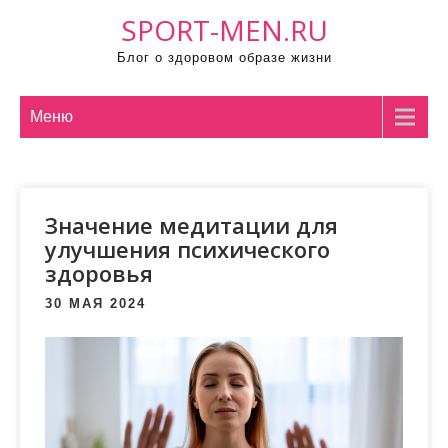
П
SPORT-MEN.RU
р
Блог о здоровом образе жизни
о
м
о
Меню
т
а
т
Значение медитации для
ь
улучшения психического
к
здоровья
с
о
30 МАЯ 2024
д
е
р
ж
и