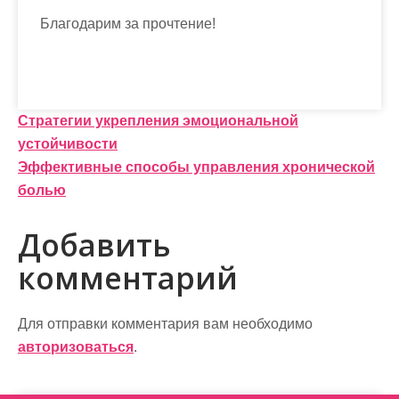
Благодарим за прочтение!
Н
Стратегии укрепления эмоциональной
устойчивости
а
Эффективные способы управления хронической
в
болью
и
Добавить
г
комментарий
а
ц
Для отправки комментария вам необходимо
и
авторизоваться
.
я