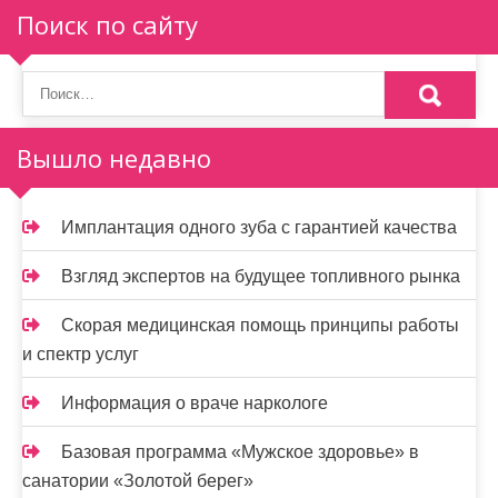
п
Поиск по сайту
о
з
а
Вышло недавно
п
и
Имплантация одного зуба с гарантией качества
с
Взгляд экспертов на будущее топливного рынка
я
Скорая медицинская помощь принципы работы
м
и спектр услуг
Информация о враче наркологе
Базовая программа «Мужское здоровье» в
санатории «Золотой берег»