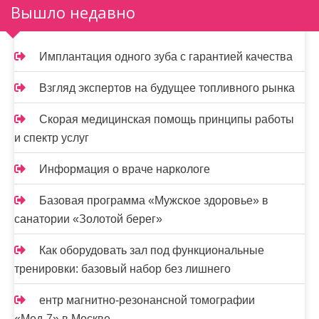
Вышло недавно
з
а
Имплантация одного зуба с гарантией качества
п
и
Взгляд экспертов на будущее топливного рынка
с
Скорая медицинская помощь принципы работы
и спектр услуг
я
м
Информация о враче наркологе
Базовая программа «Мужское здоровье» в
санатории «Золотой берег»
Как оборудовать зал под функциональные
тренировки: базовый набор без лишнего
ентр магнитно-резонансной томографии
«Мед-7» в Москве