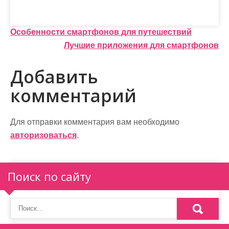
Н
Особенности смартфонов для путешествий
Лучшие приложения для смартфонов
а
в
Добавить
и
комментарий
г
а
Для отправки комментария вам необходимо
авторизоваться
.
ц
и
Поиск по сайту
я
п
о