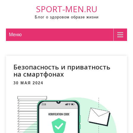
П
SPORT-MEN.RU
р
Блог о здоровом образе жизни
о
м
о
Меню
т
а
т
Безопасность и приватность
ь
на смартфонах
к
с
30 МАЯ 2024
о
д
е
р
ж
и