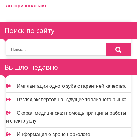
и
авторизоваться
.
я
п
Поиск по сайту
о
з
а
Вышло недавно
п
и
Имплантация одного зуба с гарантией качества
с
Взгляд экспертов на будущее топливного рынка
я
Скорая медицинская помощь принципы работы
м
и спектр услуг
Информация о враче наркологе