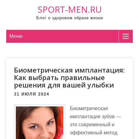
П
SPORT-MEN.RU
р
Блог о здоровом образе жизни
о
м
о
Меню
т
а
т
Биометрическая имплантация:
ь
Как выбрать правильные
к
решения для вашей улыбки
с
о
31 ИЮЛЯ 2024
д
Биометрическая
е
имплантация зубов —
р
это современный и
ж
эффективный метод
и