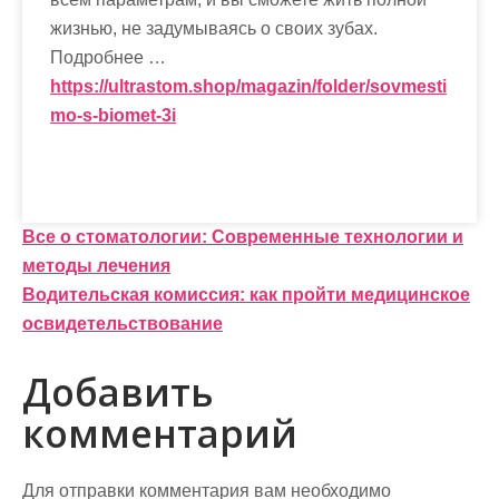
жизнью, не задумываясь о своих зубах.
Подробнее …
https://ultrastom.shop/magazin/folder/sovmesti
mo-s-biomet-3i
Н
Все о стоматологии: Современные технологии и
методы лечения
а
Водительская комиссия: как пройти медицинское
в
освидетельствование
и
Добавить
г
комментарий
а
ц
Для отправки комментария вам необходимо