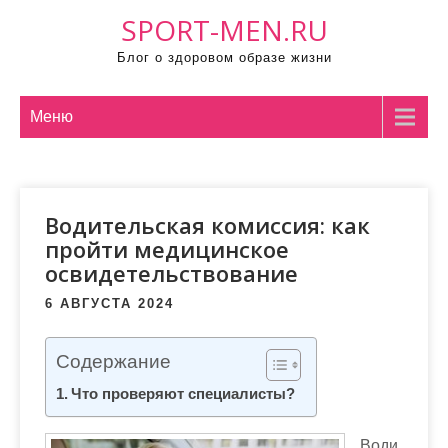
П
SPORT-MEN.RU
р
Блог о здоровом образе жизни
о
м
о
Меню
т
а
т
Водительская комиссия: как
ь
пройти медицинское
к
освидетельствование
с
о
6 АВГУСТА 2024
д
е
Содержание
р
Что проверяют специалисты?
ж
и
Води