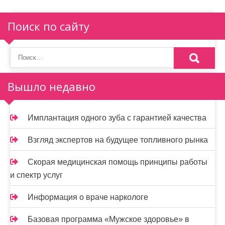
и
я
Поиск по сайту
п
о
з
Вышло недавно
а
п
Имплантация одного зуба с гарантией качества
и
Взгляд экспертов на будущее топливного рынка
с
Скорая медицинская помощь принципы работы
я
и спектр услуг
м
Информация о враче наркологе
Базовая программа «Мужское здоровье» в