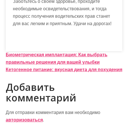
Заботьтесь о своём здоровье, проходите
необходимые освидетельствования, и тогда
процесс получения водительских прав станет
для вас легким и приятным. Удачи на дорогах!
Н
Биометрическая имплантация: Как выбрать
правильные решения для вашей улыбки
а
Кетогенное питание: вкусная диета для похудения
в
Добавить
и
комментарий
г
а
Для отправки комментария вам необходимо
ц
авторизоваться
.