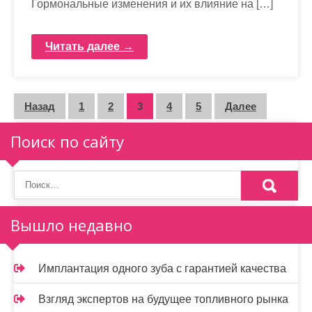
Гормональные изменения и их влияние на […]
Читать далее →
П
Назад
1
2
3
4
5
Далее
а
Поиск по сайту
г
и
н
Вышло недавно
а
ц
Имплантация одного зуба с гарантией качества
и
Взгляд экспертов на будущее топливного рынка