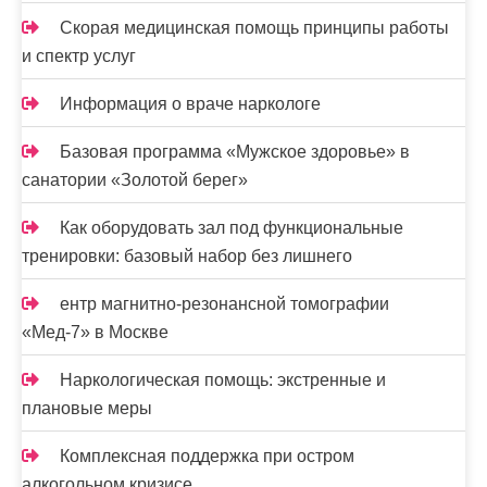
я
Скорая медицинская помощь принципы работы
з
и спектр услуг
а
Информация о враче наркологе
п
и
Базовая программа «Мужское здоровье» в
санатории «Золотой берег»
с
Как оборудовать зал под функциональные
е
тренировки: базовый набор без лишнего
й
ентр магнитно-резонансной томографии
«Мед-7» в Москве
Наркологическая помощь: экстренные и
плановые меры
Комплексная поддержка при остром
алкогольном кризисе