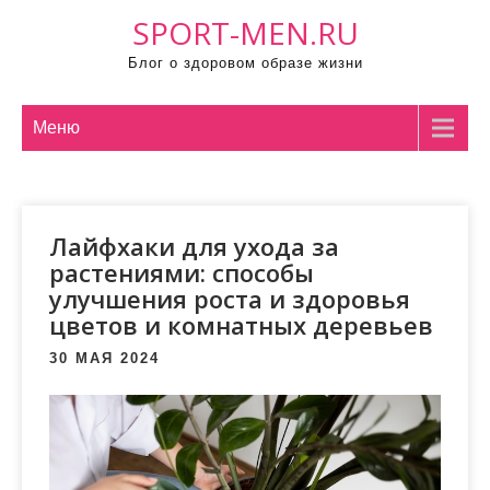
П
SPORT-MEN.RU
р
Блог о здоровом образе жизни
о
м
о
Меню
т
а
т
Лайфхаки для ухода за
ь
растениями: способы
к
улучшения роста и здоровья
с
цветов и комнатных деревьев
о
д
30 МАЯ 2024
е
р
ж
и