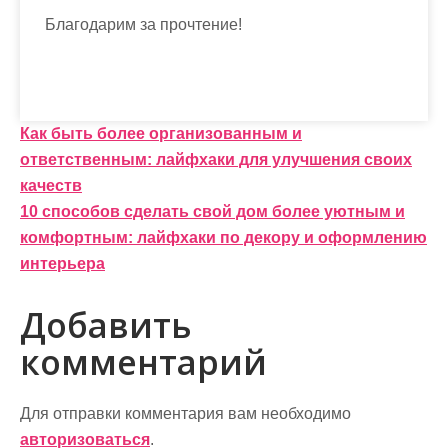
Благодарим за прочтение!
Н
Как быть более организованным и
ответственным: лайфхаки для улучшения своих
а
качеств
в
10 способов сделать свой дом более уютным и
и
комфортным: лайфхаки по декору и оформлению
интерьера
г
а
Добавить
ц
комментарий
и
Для отправки комментария вам необходимо
я
авторизоваться
.