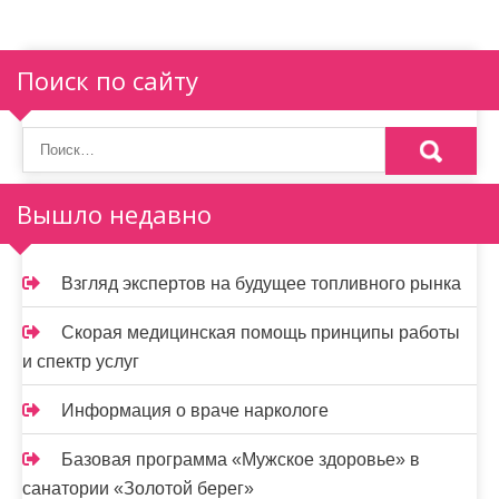
п
о
Поиск по сайту
з
а
п
Вышло недавно
и
с
Взгляд экспертов на будущее топливного рынка
я
Скорая медицинская помощь принципы работы
м
и спектр услуг
Информация о враче наркологе
Базовая программа «Мужское здоровье» в
санатории «Золотой берег»