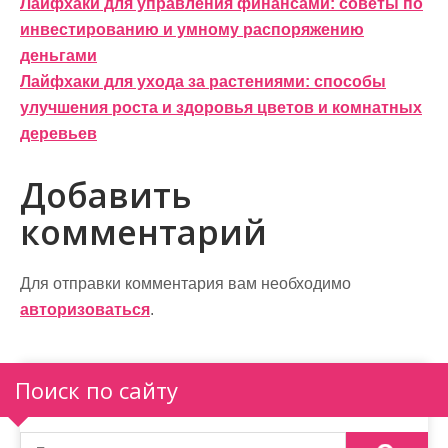
Н
Лайфхаки для управления финансами: советы по
инвестированию и умному распоряжению
а
деньгами
в
Лайфхаки для ухода за растениями: способы
и
улучшения роста и здоровья цветов и комнатных
деревьев
г
а
Добавить
ц
комментарий
и
Для отправки комментария вам необходимо
я
авторизоваться
.
п
о
Поиск по сайту
з