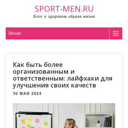
П
SPORT-MEN.RU
р
Блог о здоровом образе жизни
о
м
о
Меню
т
а
т
Как быть более
ь
организованным и
к
ответственным: лайфхаки для
с
улучшения своих качеств
о
д
30 МАЯ 2024
е
р
ж
и