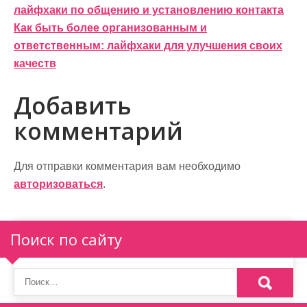
лайфхаки по общению и установлению контакта
а
Как быть более организованным и
в
ответственным: лайфхаки для улучшения своих
и
качеств
г
Добавить
а
комментарий
ц
и
Для отправки комментария вам необходимо
авторизоваться
.
я
п
Поиск по сайту
о
з
а