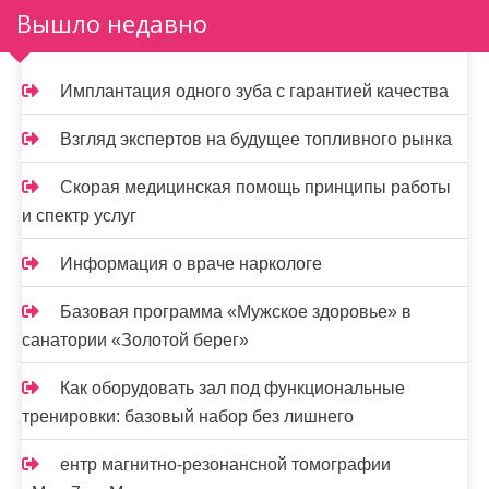
п
Вышло недавно
и
Имплантация одного зуба с гарантией качества
с
я
Взгляд экспертов на будущее топливного рынка
м
Скорая медицинская помощь принципы работы
и спектр услуг
Информация о враче наркологе
Базовая программа «Мужское здоровье» в
санатории «Золотой берег»
Как оборудовать зал под функциональные
тренировки: базовый набор без лишнего
ентр магнитно-резонансной томографии