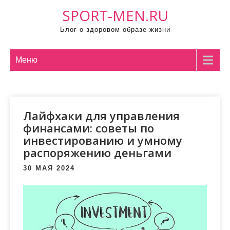
П
SPORT-MEN.RU
р
Блог о здоровом образе жизни
о
м
о
Меню
т
а
т
Лайфхаки для управления
ь
финансами: советы по
к
инвестированию и умному
с
распоряжению деньгами
о
д
30 МАЯ 2024
е
р
ж
и