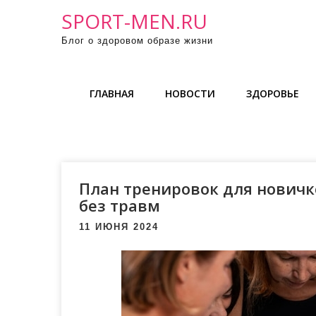
П
SPORT-MEN.RU
р
Блог о здоровом образе жизни
о
м
о
ГЛАВНАЯ
НОВОСТИ
ЗДОРОВЬЕ
т
а
т
ь
к
План тренировок для новичк
с
без травм
о
11 ИЮНЯ 2024
д
е
р
ж
и