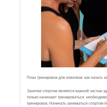
м
о
м
у
План тренировок для новичков: как начать з
Занятие спортом является важной частью зд
только начинают тренироваться, необходим
тренировок. Начинать заниматься спортом бе