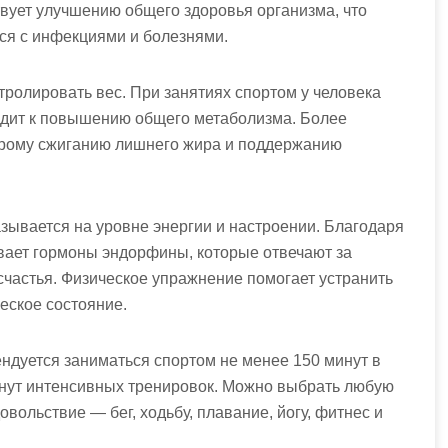
вует улучшению общего здоровья организма, что
ся с инфекциями и болезнями.
ролировать вес. При занятиях спортом у человека
одит к повышению общего метаболизма. Более
трому сжиганию лишнего жира и поддержанию
азывается на уровне энергии и настроении. Благодаря
вает гормоны эндорфины, которые отвечают за
частья. Физическое упражнение помогает устранить
еское состояние.
ндуется заниматься спортом не менее 150 минут в
нут интенсивных тренировок. Можно выбрать любую
овольствие — бег, ходьбу, плавание, йогу, фитнес и