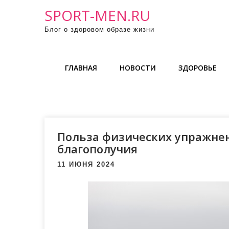
П
SPORT-MEN.RU
р
Блог о здоровом образе жизни
о
м
о
ГЛАВНАЯ
НОВОСТИ
ЗДОРОВЬЕ
т
а
т
ь
к
Польза физических упражнен
с
благополучия
о
11 ИЮНЯ 2024
д
е
р
ж
и